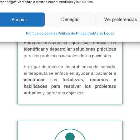
ctar negativamente a ciertas características y funciones.
Psicoterapia centrada en
Aceptar
Denegar
Ver preferencias
soluciones
Política de cookies
Política de Privacidad
Aviso Legal
Enfoque terapéutico que se enfoca en
identificar y desarrollar soluciones prácticas
para los problemas actuales de los pacientes.
En lugar de analizar los problemas del pasado,
el terapeuta se enfoca en ayudar al paciente a
identificar
sus
fortalezas, recursos y
habilidades para resolver los problemas
actuales
y lograr sus objetivos.