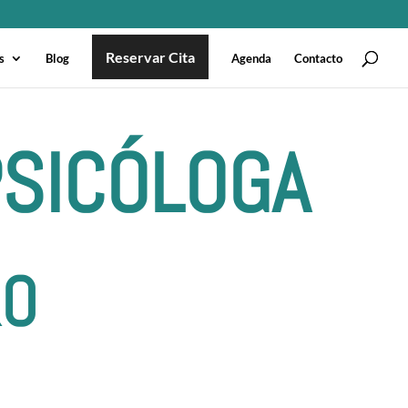
Reservar Cita
s
Blog
Agenda
Contacto
PSICÓLOGA
RO