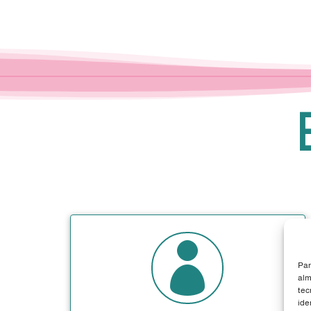

Par
alm
tec
ide